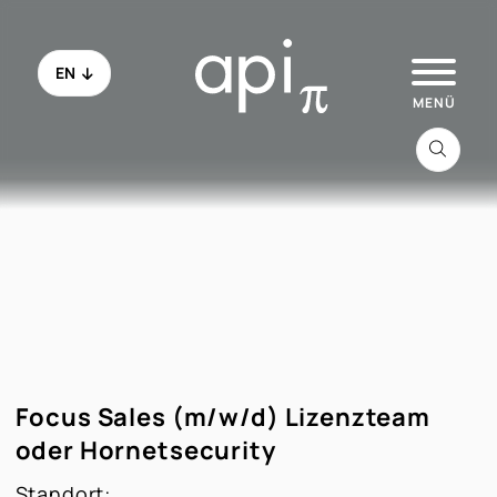
EN
Zu api.de
Alle Jobs
Schau ins Office
Focus Sales (m/w/d) Lizenzteam
Initiativbewerbung
oder Hornetsecurity
Standort:
FAQ