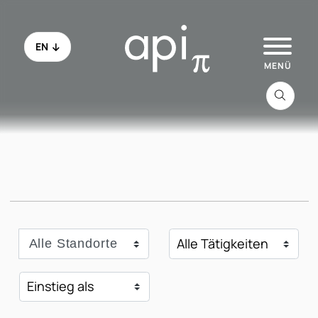
EN
Zu api.de
Alle Jobs
Schau ins Office
Alle Standorte
Initiativbewerbung
FAQ