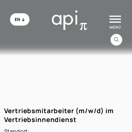
EN
Zu api.de
Alle Jobs
Schau ins Office
Vertriebsmitarbeiter (m/w/d) im
Initiativbewerbung
Vertriebsinnendienst
Standort:
FAQ