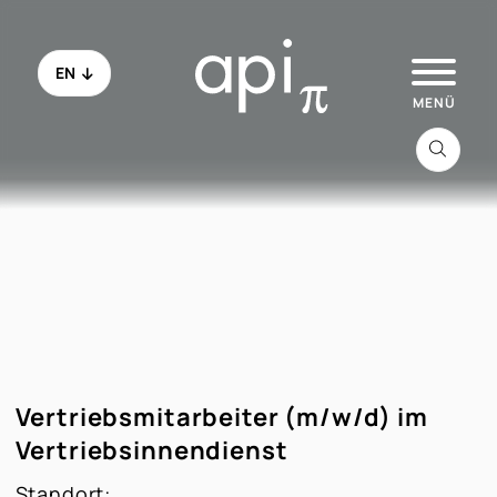
EN
Zu api.de
Alle Jobs
Schau ins Office
Vertriebsmitarbeiter (m/w/d) im
Initiativbewerbung
Vertriebsinnendienst
Standort:
FAQ