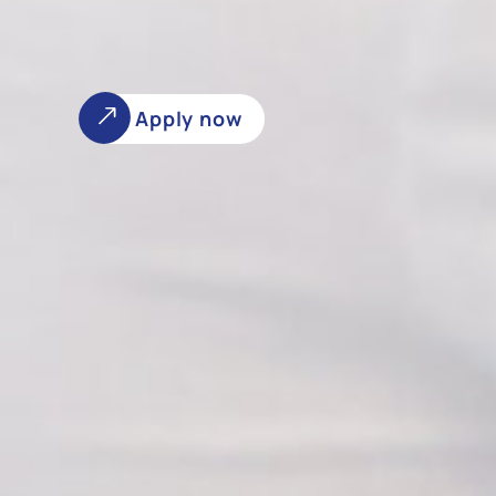
Apply now